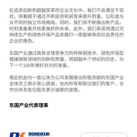
在追求创新和超越变革的企业文化中，我们不会满足于现
状，将着眼于通过不断投资和研发来提升质量，以形成与
众不同的独立市场格局。同时，我们将不断推出新产品，
时刻准备着开启更美好的未来。此外，我们承诺将通过可
持续生产和绿色环保产品来履行一家能够承担社会责任的
企业的角色。
东国产业通过具有全球竞争力的特殊钢技术、绿色环保型
镀镍钢板领域的创新和质量，将超越半个世纪的历史，为
下一个100年做好充分的准备。
东国S&C
借此机会向一直以来为公司发展做出积极贡献的东国产业
全体员工表示衷心感谢，也向所有帮助过我们的客户、合
东国R&S
作伙伴及各位股东表示诚挚的谢意。
DK东信
东国产业代表理事
东延 S&T
DK 炼钢