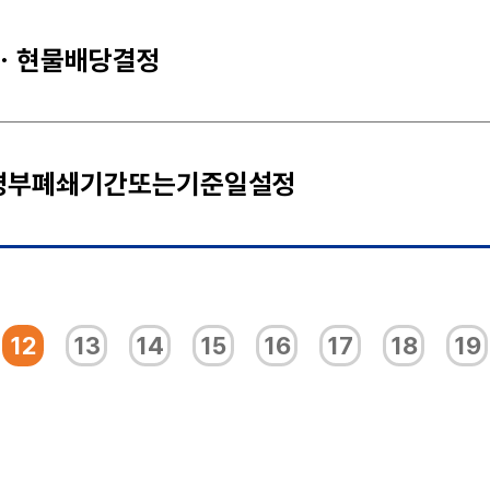
ㆍ현물배당결정
명부폐쇄기간또는기준일설정
12
13
14
15
16
17
18
19