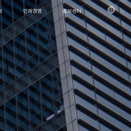
보
인재경영
홍보센터