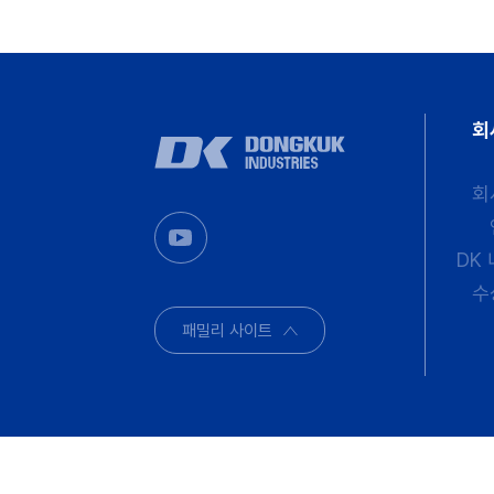
동국S&C
회
동국R&S
회
디케이동신
동연S&T
DK
디케이스틸텍
수
패밀리 사이트