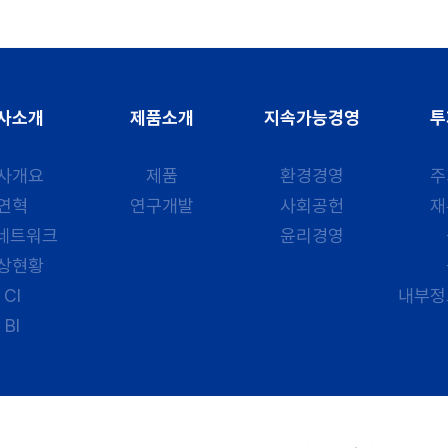
사소개
제품소개
지속가능경영
투
사개요
제품
환경경영
주
연혁
연구개발
사회공헌
재
 네트워크
윤리경영
상현황
CI
내부정
BI