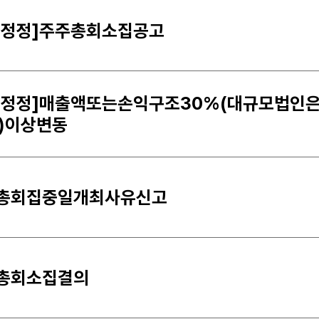
재정정]주주총회소집공고
재정정]매출액또는손익구조30%(대규모법인
%)이상변동
총회집중일개최사유신고
총회소집결의