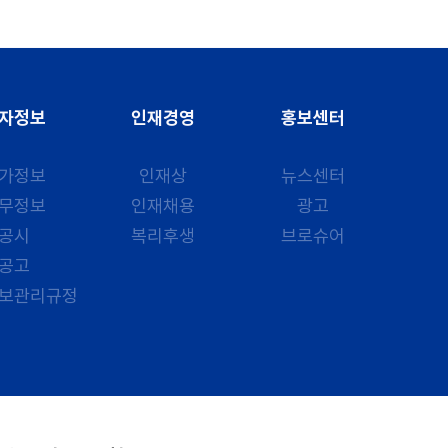
자정보
인재경영
홍보센터
가정보
인재상
뉴스센터
무정보
인재채용
광고
공시
복리후생
브로슈어
공고
보관리규정